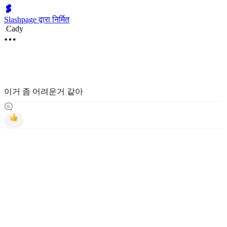
Slashpage द्वारा निर्मित
Cady
이거 좀 어려운거 같아